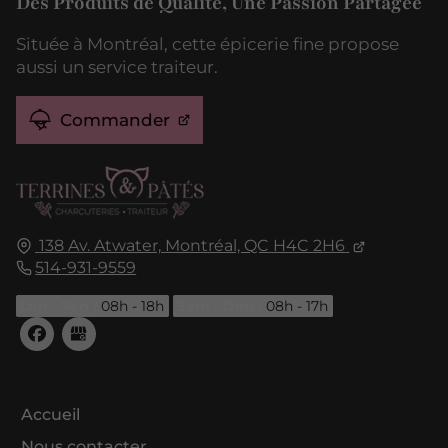
Des Produits de Qualité, Une Passion Partagée
Située à Montréal, cette épicerie fine propose
aussi un service traiteur.
Commander
138 Av. Atwater,
Montréal, QC
H4C 2H6
514-931-9559
Lun - Ven :
08h - 18h
Sam - Dim :
08h - 17h
Accueil
Nous contacter