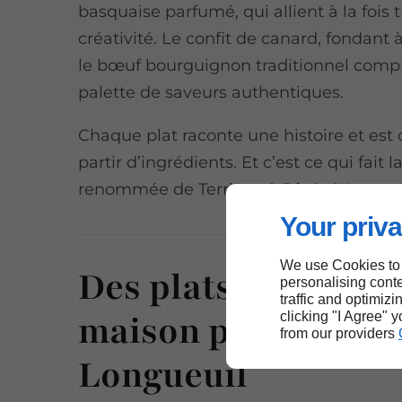
basquaise parfumé, qui allient à la fois t
créativité. Le confit de canard, fondant à
le bœuf bourguignon traditionnel compl
palette de saveurs authentiques.
Chaque plat raconte une histoire et est
partir d’ingrédients. Et c’est ce qui fait l
renommée de Terrines & Pâtés à Longue
Your priva
We use Cookies to
Des plats cuisinés f
personalising conte
traffic and optimizi
maison près de
clicking "I Agree" 
from our providers
Longueuil