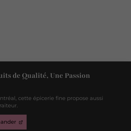
its de Qualité, Une Passion
ntréal, cette épicerie fine propose aussi
raiteur.
ander