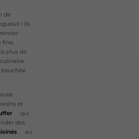
n de
gueuil ! Ils
premier
 fine,
is plus de
culinaire
e bouchée
coute
esoins et
uffer
qui
ander des
uisinés
au