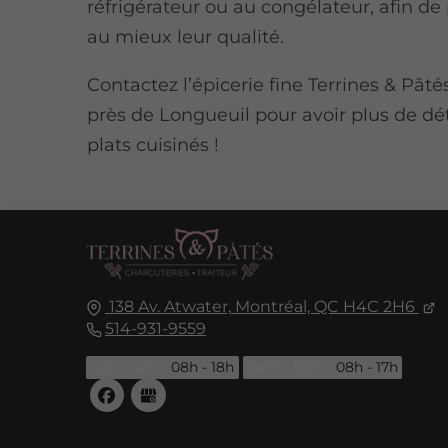
réfrigérateur ou au congélateur, afin de
au mieux leur qualité.
Contactez l’épicerie fine Terrines & Pâté
près de Longueuil pour avoir plus de dét
plats cuisinés !
138 Av. Atwater,
Montréal, QC
H4C 2H6
514-931-9559
Lun - Ven :
08h - 18h
Sam - Dim :
08h - 17h