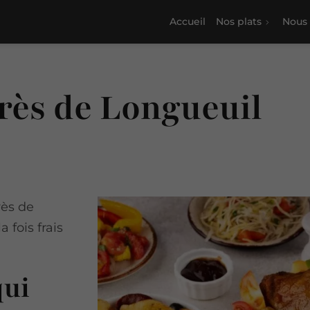
Accueil
Nos plats
Nous 
près de Longueuil
rès de
 fois frais
qui