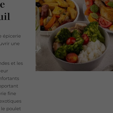
de
uil
e épicerie
uvrir une
ndes et les
leur
nfortants
pportant
rie fine
 exotiques
 le poulet