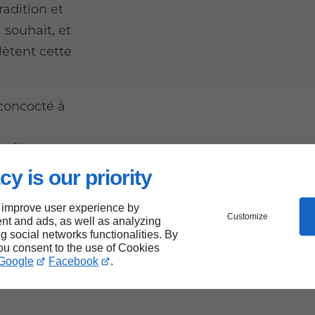
radition et
 souhait, et
ètent cette
 concocté à
a
uil.
cy is our priority
 improve user experience by
aits
Customize
nt and ads, as well as analyzing
ng social networks functionalities. By
you consent to the use of Cookies
Google
Facebook
.